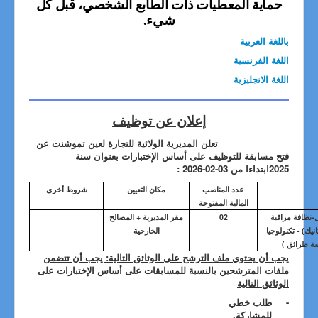
حماية المعطيات ذات الطابع الشخصي، قبل كل
شيء.
باللغة العربية
اللغة الفرنسية
اللغة الانجليزية
إعلان عن توظيف
تعلن
ال
مديرية الولائية للتجارة لعين تموشنت عن
فتح مسابقة للتوظيف على أساس الإختبارات بعنوان سنة
2025ابتداءا من 03-02-2026 :
عدد المناصب
مكان التعيين
شروط أخرى
المالية المفتوحة
يل-نظافة مراقبة
02
مقر المديرية + المصالح
نيك) - تكنولوجيا
الخارحية
دسة طرائق )
يجب أن يحتوي ملف الترشح على الوثائق التالية: يجب أن تتضمن
ملفات المترشحين بالنسبة للمسابقات على أساس الإختبارات على
الوثائق التالية
-
طلب خطي
للمشاركة