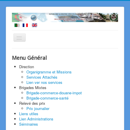
Accueil
La Wilaya
d'Ain temouchent
Menu Général
Monographie
Organisation Carte Ressources
présentation de la wilaya
Direction
potentialite de la wilaya
Organigramme et Missions
Infrastructures Commerciales
Services Attachés
lien vers les administration
Lien ver nos services
La Direction
Services et Missions
Brigades Mixtes
Organisation et Missions
Services et Bureaux
Brigade-commerce-douane-impot
Liens vers nos Services
Téléphone Fax
Brigade-commerce-santé
Services Attachés
Relevé des prix
Textes
Réglementaires
Prix journalier
Textes Réglementaires
Liens utiles
Activités Commerciales
Lien Administrations
Pratiques Commerciales
Séminaires
Concurrence