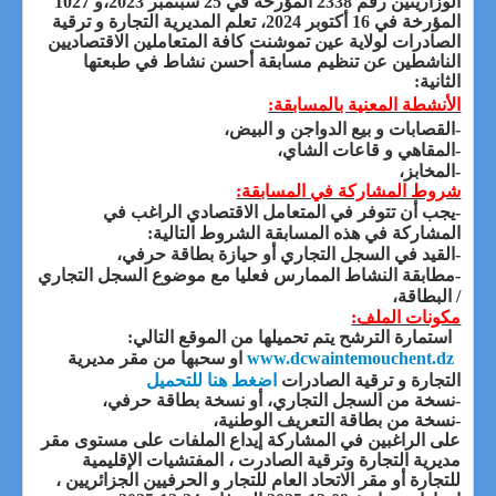
الوزاريتين رقم 2338 ا
لمؤرخة في 25 سبتمبر 2023،و 1027
المؤرخة في 16 أكتوبر 2024،
تعلم المديرية التجارة و ترقية
الصادرات لولاية عين تموشنت كافة المتعاملين الاقتصاديين
الناشطين عن تنظيم مسابقة أحسن نشاط في طبعتها
الثانية:
الأنشطة المعنية بالمسابقة:
-القصابات و بيع الدواجن و البيض،
-المقاهي و قاعات الشاي،
-المخابز،
شروط المشاركة في المسابقة:
-يجب أن تتوفر في المتعامل الاقتصادي الراغب في
المشاركة في هذه المسابقة الشروط التالية:
-القيد في السجل التجاري أو حيازة بطاقة حرفي،
-مطابقة النشاط الممارس فعليا مع موضوع السجل التجاري
/ البطاقة،
مكونات الملف:
استمارة الترشح يتم تحميلها من الموقع التالي
:
www.dcwaintemouchent.dz
او سحبها من مقر مديرية
اضغط هنا للتحميل
التجارة و ترقية الصادرات
-نسخة من السجل التجاري، أو نسخة بطاقة حرفي،
-نسخة من بطاقة التعريف الوطنية،
على الراغبين في المشاركة إيداع الملفات على مستوى مقر
مديرية التجارة وترقية الصادرت ، المفتشيات الإقليمية
للتجارة أو مقر الاتحاد العام للتجار و الحرفيين الجزائريين ،