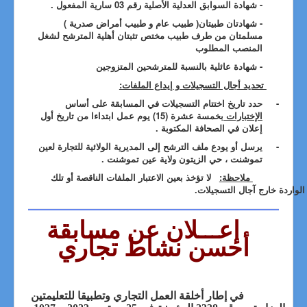
- شهادة السوابق العدلية الأصلية رقم 03 سارية المفعول .
- شهادتان طبيتان( طبيب عام و طبيب أمراض صدرية )
مسلمتان من طرف طبيب مختص تثبتان أهلية المترشح لشغل
المنصب المطلوب
- شهادة عائلية بالنسبة للمترشحين المتزوجين
تحديد أجال التسجيلات و إيداع الملفات:
-
حدد تاريخ اختتام التسجيلات في المسابقة على أساس
الإختبارات
بخمسة عشرة (15) يوم عمل ابتداءا من تاريخ أول
إعلان في الصحافة المكتوبة .
-
يرسل أو يودع ملف الترشح إلى المديرية الولائية للتجارة لعين
تموشنت ، حي الزيتون ولاية عين تموشنت .
ملاحظة:
لا تؤخذ بعين الاعتبار الملفات الناقصة أو تلك
الواردة خارج آجال التسجيلات.
إعـــلان عن مسابقة
أحسن نشاط تجاري
في
إطار أخلقة
العمل التجاري وتطبيقا للتعليمتين