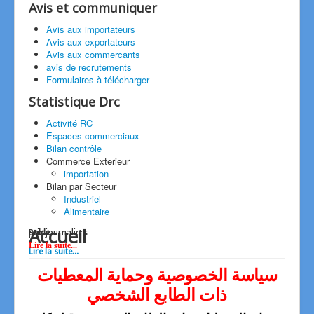
Avis et communiquer
Commerce Exterieur
Services Réglementés
Avis aux importateurs
Marche Public
Avis aux exportateurs
Espace
Consommateur
Avis aux commercants
Conseils
avis de recrutements
Annuaire des Associations
Formulaires à télécharger
Guides
Avis et Communiqué
Annonces Appels
Statistique Drc
Recrutement Externe
Les Opérateur Economiques
Activité RC
Appel d'offres
Espaces commerciaux
Contact
Tel Fax
Bilan contrôle
Nous contacter
Commerce Exterieur
Doléances
importation
Bilan par Secteur
Industriel
Alimentaire
Accueil
Prix journalier
prix journaliers
solde
Lire la suite...
Lire la suite...
سياسة الخصوصية وحماية المعطيات
ذات الطابع الشخصي