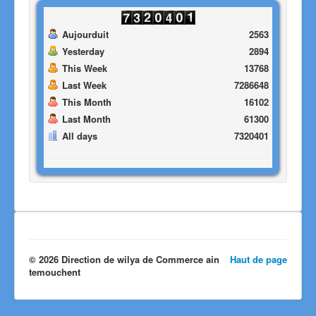
Aujourduit
2563
Yesterday
2894
This Week
13768
Last Week
7286648
This Month
16102
Last Month
61300
All days
7320401
© 2026 Direction de wilya de Commerce ain
Haut de page
temouchent