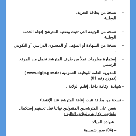
-
نسخة من بطاقة التعريف
الوطنية
-
نسخة من الوثيقة التي تثبت وضعية المترشح إتجاه الخدمة
الوطنية
-
نسخة من الشهادة أو المؤهل أو المستوى الدراسي أو التكويني
.
-
إستمارة معلومات تملأ من طرف المترشح تحمل من الموقع
الرسمي
للمديرية العامة للوظيفة العمومية
( www.dgfp.gov.dz)
(نموذج رقم 01)
- شهادة الإقامة داخل إقليم الولاية .
- نسخة من بطاقة تثبت إعاقة المترشح عند الإقتضاء
يتعين على المترشحين المقبولين نهائيا قبل تعيينهم إستكمال
ملفاتهم الإدارية بالوثائق التالية :
- شهادة الميلاد
– (04) صور شمسية